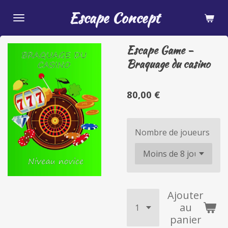
Passer
Escape Concept
au
contenu
Escape Game -
principal
Braquage du casino
80,00 €
Nombre de joueurs
Ajouter
au
panier