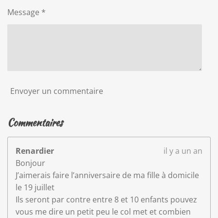
a
4
t
Message *
2
i
o
8
n
5
7
1
4
Envoyer un commentaire
2
8
5
Commentaires
7
1
Renardier
il y a un an
4
Bonjour
é
J’aimerais faire l’anniversaire de ma fille à domicile
t
le 19 juillet
o
Ils seront par contre entre 8 et 10 enfants pouvez
i
vous me dire un petit peu le col met et combien
l