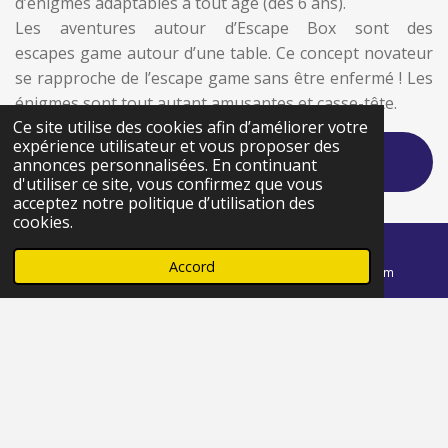
d’énigmes adaptables à tout âge
(dés 6 ans)
.
Les aventures autour d’Escape Box sont des
escapes
game
autour d’une table.
Ce concept novateur
se rapproche de l’escape
game
sans être enfermé !
Les
énigmes sont tout autant amusantes et casse-tête.
Ce site utilise des cookies afin d’améliorer votre
expérience utilisateur et vous proposer des
ESCAPE GAME
annonces personnalisées. En continuant
d'utiliser ce site, vous confirmez que vous
acceptez notre politique d’utilisation des
cookies.
ESCAPE BOX
Accord
E-mail
Téléphone
Instagram
ATELIER MATERNELLE