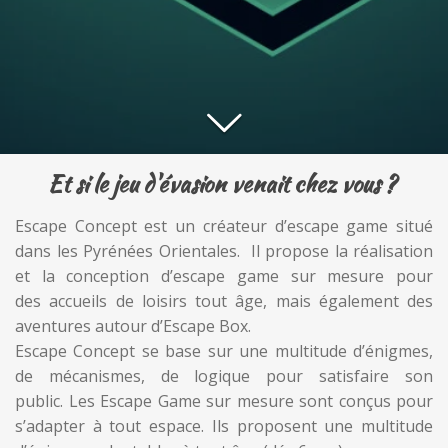
Et si le jeu d'évasion venait chez vous ?
Escape Concept
est un créateur d’escape
game situé
dans les Pyrénées Orientales.
Il propose la réalisation
et la conception d’
escape
game
sur mesure pour
des
accueils
de loisirs tout âge, mais également des
aventures autour d’Escape Box.
Escape Concept
se base sur une multitude d’énigmes,
de mécanismes, de logique pour satisfaire son
public.
Les Escape
Game
sur mesure sont conçus pour
s’adapter à tout espace.
Ils proposent une multitude